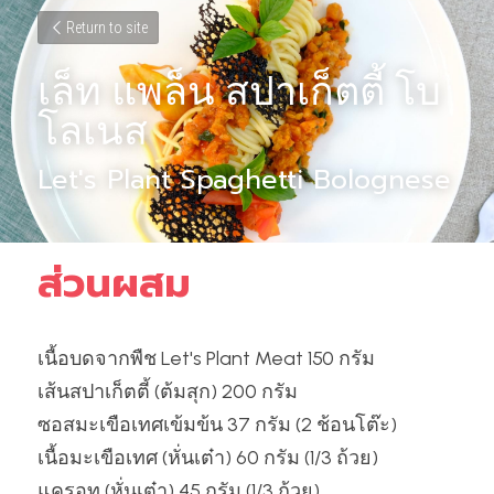
Return to site
เล็ท แพล็น สปาเก็ตตี้ โบ
โลเนส
Let's Plant Spaghetti Bolognese
ส่วนผสม
เนื้อบดจากพืช Let's Plant Meat 150 กรัม
เส้นสปาเก็ตตี้ (ต้มสุก) 200 กรัม
ซอสมะเขือเทศเข้มข้น 37 กรัม (2 ช้อนโต๊ะ)
เนื้อมะเขือเทศ (หั่นเต๋า) 60 กรัม (1/3 ถ้วย)
แครอท (หั่นเต๋า) 45 กรัม (1/3 ถ้วย)