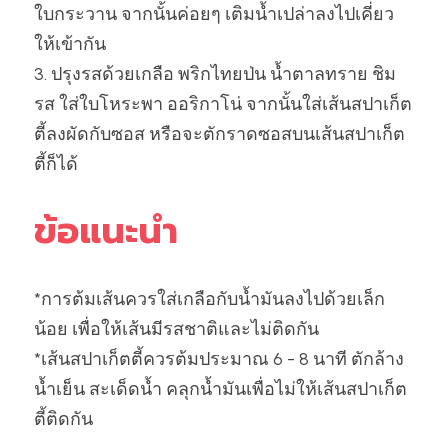
ใบกระวาน จากนั้นค่อยๆ เติมน้ำเปล่าลงไปเคี่ยว
ให้เข้ากัน
3. ปรุงรสด้วยเกลือ พริกไทยป่น น้ำตาลทราย ชิม
รส ใส่ใบโหระพา ออริกาโน่ จากนั้นใส่เส้นสปาเก็ต
ตี้ลงผัดกับซอส หรือจะตักราดซอสบนเส้นสปาเก็ต
ตี้ก็ได้
ข้อแนะนำ
*การต้มเส้นควรใส่เกลือกับน้ำมันลงไปด้วยเล็ก
น้อย เพื่อให้เส้นมีรสชาติและไม่ติดกัน
*เส้นสปาเก็ตตี้ควรต้มประมาณ 6 - 8 นาที ตักล้าง
น้ำเย็น สะเด็ดน้ำ คลุกน้ำมันเพื่อไม่ให้เส้นสปาเก็ต
ตี้ติดกัน