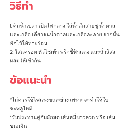
วิธีทำ
1. ต้มน้ำเปล่า เปิดไฟกลาง ใส่น้ำส้มสายชู น้ำตาล 
และเกลือ เคี่ยวจนน้ำตาลและเกลือละลาย จากนั้น
พักไว้ให้หายร้อน
2. ใส่แครอท หัวไชเท้า พริกชี้ฟ้าแดง และถั่วลิสง 
ผสมให้เข้ากัน
ข้อแนะนำ
*ไม่ควรใช้ไฟแรงขณะย่าง เพราะจะทำให้ใบ
ชะพลูไหม้
*รับประทานคู่กับผักสด เส้นหมี่ขาวลวก หรือ เส้น
ขนมจีน