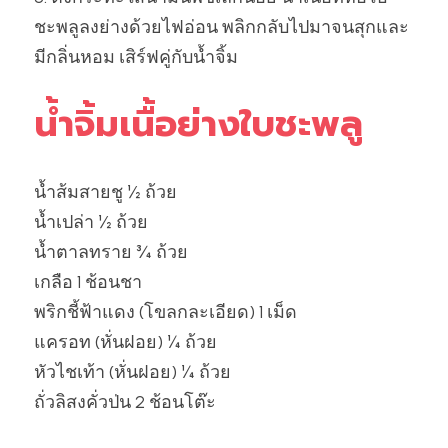
ชะพลูลงย่างด้วยไฟอ่อน พลิกกลับไปมาจนสุกและ
มีกลิ่นหอม เสิร์ฟคู่กับน้ำจิ้ม
น้ำจิ้มเนื้อย่างใบชะพลู
น้ำส้มสายชู ½ ถ้วย
น้ำเปล่า ½ ถ้วย
น้ำตาลทราย ¾ ถ้วย
เกลือ 1 ช้อนชา
พริกชี้ฟ้าแดง (โขลกละเอียด) 1 เม็ด
แครอท (หั่นฝอย) ¼ ถ้วย
หัวไชเท้า (หั่นฝอย) ¼ ถ้วย
ถั่วลิสงคั่วป่น 2 ช้อนโต๊ะ