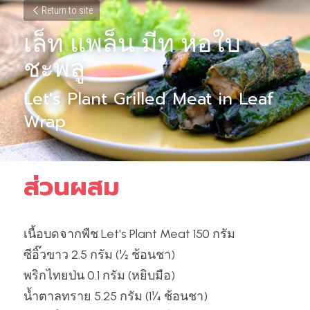
Return to site
เล็ท แพล็น มีท ห่อใบ
ชะพลู
Let's Plant Grilled Meat in Leaf 
Wrap
ส่วนผสม
เนื้อบดจากพืช Let's Plant Meat 150 กรัม
ซีอิ๊วขาว 2.5 กรัม (½ ช้อนชา)
พริกไทยป่น 0.1 กรัม (หยิบมือ)
น้ำตาลทราย 5.25 กรัม (1¼ ช้อนชา)