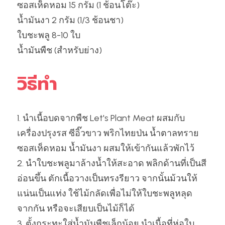
ซอสเห็ดหอม 15 กรัม (1 ช้อนโต๊ะ)
น้ำมันงา 2 กรัม (1/3 ช้อนชา)
ใบชะพลู 8-10 ใบ
น้ำมันพืช (สำหรับย่าง)
วิธีทำ
1. นำเนื้อบดจากพืช Let's Plant Meat ผสมกับ
เครื่องปรุงรส ซีอิ๊วขาว พริกไทยป่น น้ำตาลทราย 
ซอสเห็ดหอม น้ำมันงา ผสมให้เข้ากันแล้วพักไว้
2. นำใบชะพลูมาล้างน้ำให้สะอาด พลิกด้านที่เป็นสี
อ่อนขึ้น ตักเนื้อวางเป็นทรงรียาว จากนั้นม้วนให้
แน่นเป็นแท่ง ใช้ไม้กลัดเพื่อไม่ให้ใบชะพลูหลุด
จากกัน หรือจะเสียบเป็นไม้ก็ได้
3. ตั้งกระทะใส่น้ำมันพืชเล็กน้อย นำเนื้อที่ห่อใบ