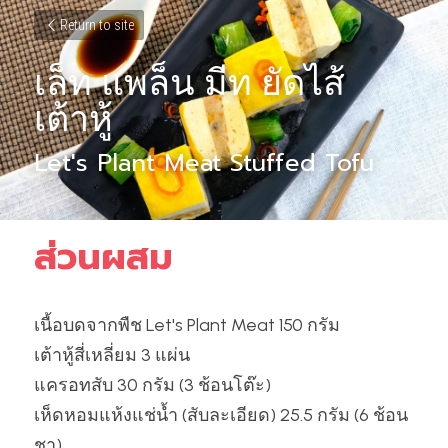
Return to site
เล็ท แพล็น มีท ยัดไส้
เต้าหู้
Let's Plant Meat Stuffed Tofu
ส่วนผสม
เนื้อบดจากพืช Let's Plant Meat 150 กรัม
เต้าหู้สี่เหลี่ยม 3 แผ่น
แครอทสับ 30 กรัม (3 ช้อนโต๊ะ)
เห็ดหอมแห้งแช่น้ำ (สับละเอียด) 25.5 กรัม (6 ช้อน
ชา)