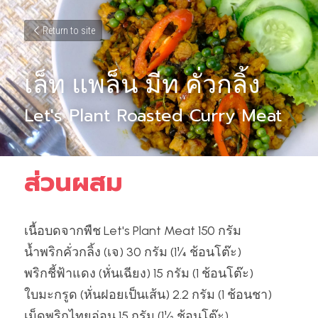
Return to site
เล็ท แพล็น มีท คั่วกลิ้ง
Let's Plant Roasted Curry Meat
ส่วนผสม
เนื้อบดจากพืช Let's Plant Meat 150 กรัม
น้ำพริกคั่วกลิ้ง (เจ) 30 กรัม (1¼ ช้อนโต๊ะ)
พริกชี้ฟ้าแดง (หั่นเฉียง) 15 กรัม (1 ช้อนโต๊ะ)
ใบมะกรูด (หั่นฝอยเป็นเส้น) 2.2 กรัม (1 ช้อนชา)
เม็ดพริกไทยอ่อน 15 กรัม (1½ ช้อนโต๊ะ)