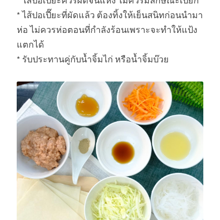
* ไส้ปอเปี๊ยะควรผัดจนแห้ง ไม่ควรมีลักษณะเปียก
* ไส้ปอเปี๊ยะที่ผัดแล้ว ต้องทิ้งให้เย็นสนิทก่อนนำมา
ห่อ ไม่ควรห่อตอนที่กำลังร้อนเพราะจะทำให้แป้ง
แตกได้
* รับประทานคู่กับน้ำจิ้มไก่ หรือน้ำจิ้มบ๊วย