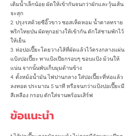
เติมน้ำเล็กน้อย ผัดให้เข้ากันจนกว่าผักและวุ้นเส้น
จะสุก
2. ปรุงรสด้วยซีอิ๊วขาว ซอสเห็ดหอม น้ำตาลทราย 
พริกไทยป่น ผัดทุกอย่างให้เข้ากัน ตักใส่ชามพักไว้
ให้เย็น
3. ห่อปอเปี๊ยะโดยวางไส้ที่ผัดแล้วไว้ตรงกลางแผ่น
แป้งปอเปี๊ยะ ทาแป้งเปียกรอบๆ ขอบแป้ง ม้วนให้
แน่น จากนั้นพับเก็บมุมด้านข้าง
4. ตั้งหม้อน้ำมัน ไฟปานกลาง ใส่ปอเปี๊ยะที่ห่อแล้ว
ลงทอด ประมาณ 5 นาที หรือจนกว่าแป้งปอเปี๊ยะมี
สีเหลือง กรอบ ตักใส่จานพร้อมเสิร์ฟ
ข้อแนะนำ