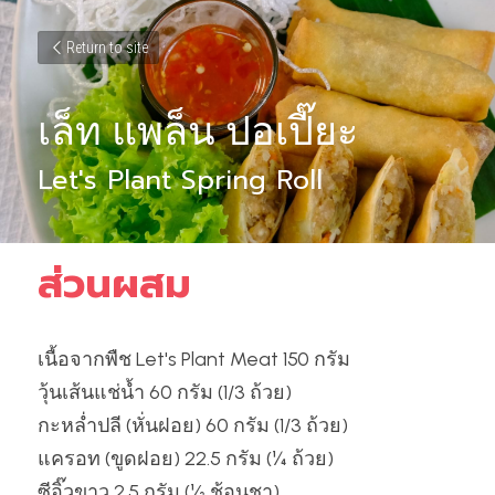
Return to site
เล็ท แพล็น ปอเปี๊ยะ
Let's Plant Spring Roll
ส่วนผสม
เนื้อจากพืช Let's Plant Meat 150 กรัม
วุ้นเส้นแช่น้ำ 60 กรัม (1/3 ถ้วย)
กะหล่ำปลี (หั่นฝอย) 60 กรัม (1/3 ถ้วย)
แครอท (ขูดฝอย) 22.5 กรัม (¼ ถ้วย)
ซีอิ๊วขาว 2.5 กรัม (½ ช้อนชา)