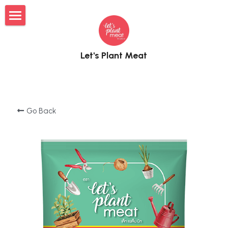
×
BLOG CATEGORIES
Burger Patty
EN
Let's Plant Meat
Minced Meat
Burger
TH
เบอร์เกอร์
Katsu
Minced
汉堡肉饼
Where to Buy?
Recipes
Katsu
Go Back
FAQ
เมนูอาหาร
Cooking
Contact
FAQ
Activities
Search