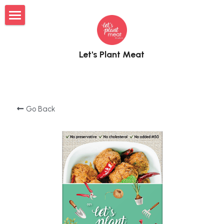
×
BLOG CATEGORIES
Burger Patty
EN
Let's Plant Meat
Minced Meat
Burger
TH
เบอร์เกอร์
Katsu
Minced
汉堡肉饼
Where to Buy?
Recipes
Katsu
Go Back
FAQ
เมนูอาหาร
Cooking
Contact
FAQ
Activities
Search